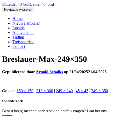
Navigatie wisselen
Home
Nieuwe artikelen
Locatie
Alle verhalen
Tijdlijn
Trefwoorden
Contact
Breslauer-Max-249×350
Gepubliceerd door
Arnold Schalks
op
21/04/2025
21/04/2025
Grootte:
150 × 150
|
213 × 300
|
249 × 240
|
45 × 45
|
249 × 350
Uw onderzoek
Bent u bezig met een onderzoek en heeft u vragen? Laat het ons
weten.