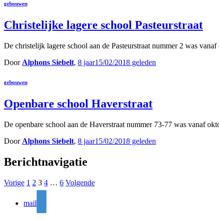
gebouwen
Christelijke lagere school Pasteurstraat
De christelijk lagere school aan de Pasteurstraat nummer 2 was van
Door
Alphons Siebelt
,
8 jaar
15/02/2018
geleden
gebouwen
Openbare school Haverstraat
De openbare school aan de Haverstraat nummer 73-77 was vanaf okto
Door
Alphons Siebelt
,
8 jaar
15/02/2018
geleden
Berichtnavigatie
Vorige
1
2
3
4
…
6
Volgende
mail