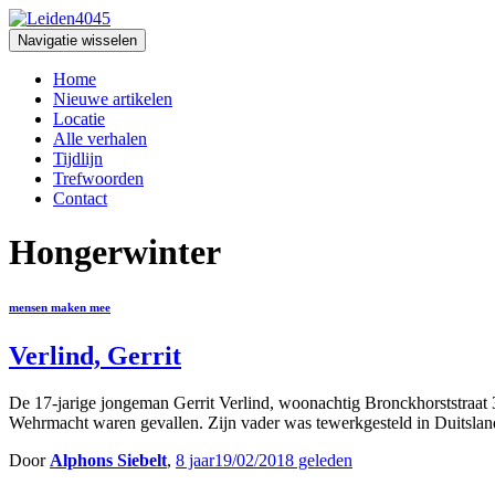
Navigatie wisselen
Home
Nieuwe artikelen
Locatie
Alle verhalen
Tijdlijn
Trefwoorden
Contact
Hongerwinter
mensen maken mee
Verlind, Gerrit
De 17-jarige jongeman Gerrit Verlind, woonachtig Bronckhorststraat 
Wehrmacht waren gevallen. Zijn vader was tewerkgesteld in Duitsla
Door
Alphons Siebelt
,
8 jaar
19/02/2018
geleden