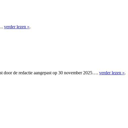
s….
verder lezen »
.
kst door de redactie aangepast op 30 november 2025….
verder lezen »
.