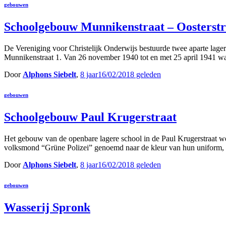
gebouwen
Schoolgebouw Munnikenstraat – Oosterstr
De Vereniging voor Christelijk Onderwijs bestuurde twee aparte lage
Munnikenstraat 1. Van 26 november 1940 tot en met 25 april 1941
Door
Alphons Siebelt
,
8 jaar
16/02/2018
geleden
gebouwen
Schoolgebouw Paul Krugerstraat
Het gebouw van de openbare lagere school in de Paul Krugerstraat 
volksmond “Grüne Polizei” genoemd naar de kleur van hun uniform,
Door
Alphons Siebelt
,
8 jaar
16/02/2018
geleden
gebouwen
Wasserij Spronk