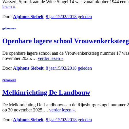
Wasserij Spronk aan de Witte Singel 14 was vanaf oktober 1944 een 
lezen »
.
Door
Alphons Siebelt
,
8 jaar
15/02/2018
geleden
gebouwen
Openbare lagere school Vrouwenkerksteeg
De openbare lagere school aan de Vrouwenkerksteeg nummer 17 was v
november 2025….
verder lezen »
.
Door
Alphons Siebelt
,
8 jaar
15/02/2018
geleden
gebouwen
Melkinrichting De Landbouw
De Melkinrichting De Landbouw aan de Rijnsburgersingel nummer 23 w
op 30 november 2025….
verder lezen »
.
Door
Alphons Siebelt
,
8 jaar
15/02/2018
geleden