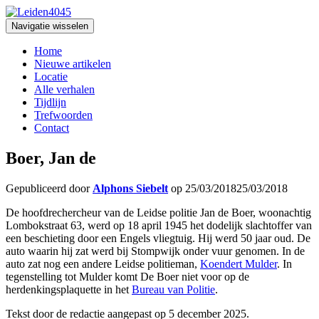
Navigatie wisselen
Home
Nieuwe artikelen
Locatie
Alle verhalen
Tijdlijn
Trefwoorden
Contact
Boer, Jan de
Gepubliceerd door
Alphons Siebelt
op
25/03/2018
25/03/2018
De hoofdrechercheur van de Leidse politie Jan de Boer, woonachtig
Lombokstraat 63, werd op 18 april 1945 het dodelijk slachtoffer van
een beschieting door een Engels vliegtuig. Hij werd 50 jaar oud. De
auto waarin hij zat werd bij Stompwijk onder vuur genomen. In de
auto zat nog een andere Leidse politieman,
Koendert Mulder
. In
tegenstelling tot Mulder komt De Boer niet voor op de
herdenkingsplaquette in het
Bureau van Politie
.
Tekst door de redactie aangepast op 5 december 2025.