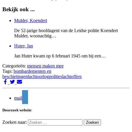
Bekijk ook ...
Mulder, Koendert
De 52-jarige hoofdagent van de Leidse politie Koendert
Mulder, woonachtig…
Huter, Jan
Jan Huter kwam op 6 februari 1945 om bij een…
Categorieën:
mensen maken mee
Tags:
bombardementen en
beschietingen
luchtoorlog
politie
slachtoffers
mail
Doorzoek website
Zoeken naar: