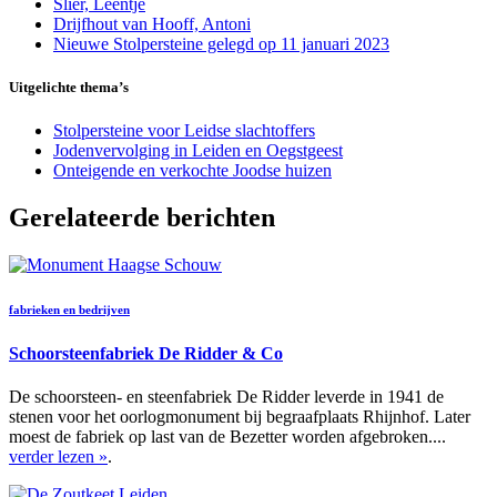
Slier, Leentje
Drijfhout van Hooff, Antoni
Nieuwe Stolpersteine gelegd op 11 januari 2023
Uitgelichte thema’s
Stolpersteine voor Leidse slachtoffers
Jodenvervolging in Leiden en Oegstgeest
Onteigende en verkochte Joodse huizen
Gerelateerde berichten
fabrieken en bedrijven
Schoorsteenfabriek De Ridder & Co
De schoorsteen- en steenfabriek De Ridder leverde in 1941 de
stenen voor het oorlogmonument bij begraafplaats Rhijnhof. Later
moest de fabriek op last van de Bezetter worden afgebroken....
verder lezen »
.