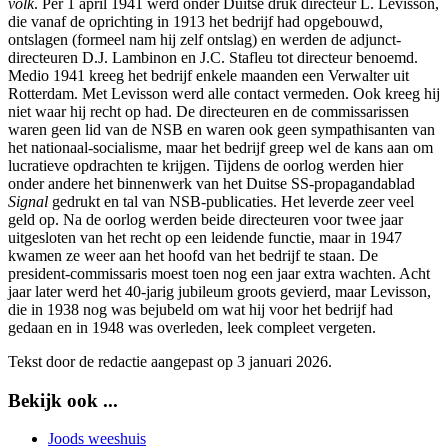
volk
. Per 1 april 1941 werd onder Duitse druk directeur L. Levisson,
die vanaf de oprichting in 1913 het bedrijf had opgebouwd,
ontslagen (formeel nam hij zelf ontslag) en werden de adjunct-
directeuren D.J. Lambinon en J.C. Stafleu tot directeur benoemd.
Medio 1941 kreeg het bedrijf enkele maanden een Verwalter uit
Rotterdam. Met Levisson werd alle contact vermeden. Ook kreeg hij
niet waar hij recht op had. De directeuren en de commissarissen
waren geen lid van de NSB en waren ook geen sympathisanten van
het nationaal-socialisme, maar het bedrijf greep wel de kans aan om
lucratieve opdrachten te krijgen. Tijdens de oorlog werden hier
onder andere het binnenwerk van het Duitse SS-propagandablad
Signal
gedrukt en tal van NSB-publicaties. Het leverde zeer veel
geld op. Na de oorlog werden beide directeuren voor twee jaar
uitgesloten van het recht op een leidende functie, maar in 1947
kwamen ze weer aan het hoofd van het bedrijf te staan. De
president-commissaris moest toen nog een jaar extra wachten. Acht
jaar later werd het 40-jarig jubileum groots gevierd, maar Levisson,
die in 1938 nog was bejubeld om wat hij voor het bedrijf had
gedaan en in 1948 was overleden, leek compleet vergeten.
Tekst door de redactie aangepast op 3 januari 2026.
Bekijk ook ...
Joods weeshuis