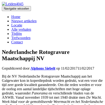
Navigatie wisselen
Home
Nieuwe artikelen
Locatie
Alle verhalen
Tijdlijn
Trefwoorden
Contact
Nederlandsche Rotogravure
Maatschappij NV
Gepubliceerd door
Alphons Siebelt
op
11/02/2017
11/02/2017
Bij de NV Nederlandsche Rotogravure Maatschappij aan het
Galgewater kon in koperdiepdruk worden gedrukt, wat een voor die
tijd zeer goede kwaliteit garandeerde. Om die reden werden er voor
de oorlog een aantal landelijke tijdschriften met hoge oplage
gedrukt, waaronder
Panorama
en verschillende bladen van de
ANWB. Vanaf november 1939 tot mei 1940 drukte men
De Wacht.
Week­ blad voor de gemobiliseerde Weermacht en het Nederlandsche