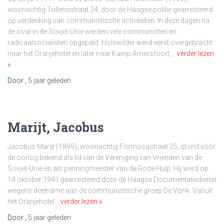
woonachtig Tollensstraat 24, door de Haagse politie gearresteerd
op verdenking van communistische activiteiten. In deze dagen na
de inval in de Sovjet-Unie werden vele communisten en
radicaalsocialisten opgepakt. Holswilder werd eerst overgebracht
naar het Oranjehotel en later naar Kamp Amersfoort,…
verder lezen
»
.
Door
,
5 jaar
geleden
Marijt, Jacobus
Jacobus Marijt (1899), woonachtig Formosastraat 25, stond vóór
de oorlog bekend als lid van de Vereniging van Vrienden van de
Sovjet-Unie en als penningmeester van de Rode Hulp. Hij werd op
14 oktober 1941 gearresteerd door de Haagse Documentatiedienst
wegens deelname aan de communistische groep De Vonk. Vanuit
het Oranjehotel…
verder lezen »
.
Door
,
5 jaar
geleden