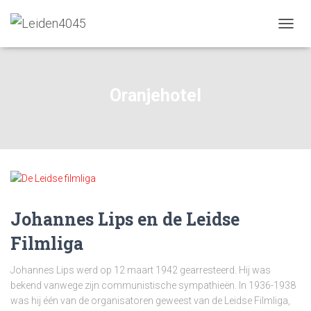
NAVIG
WISSE
Oranjehotel
Johannes Lips en de Leidse
Filmliga
Johannes Lips werd op 12 maart 1942 gearresteerd. Hij was
bekend vanwege zijn communistische sympathieën. In 1936-1938
was hij één van de organisatoren geweest van de Leidse Filmliga,