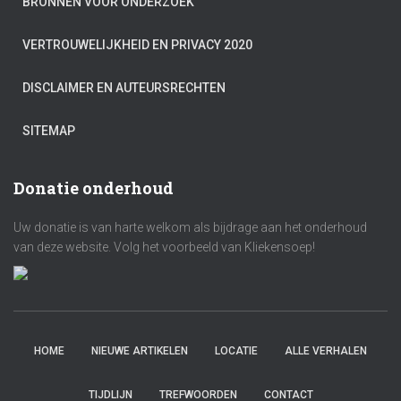
BRONNEN VOOR ONDERZOEK
VERTROUWELIJKHEID EN PRIVACY 2020
DISCLAIMER EN AUTEURSRECHTEN
SITEMAP
Donatie onderhoud
Uw donatie is van harte welkom als bijdrage aan het onderhoud
van deze website. Volg het voorbeeld van Kliekensoep!
HOME
NIEUWE ARTIKELEN
LOCATIE
ALLE VERHALEN
TIJDLIJN
TREFWOORDEN
CONTACT