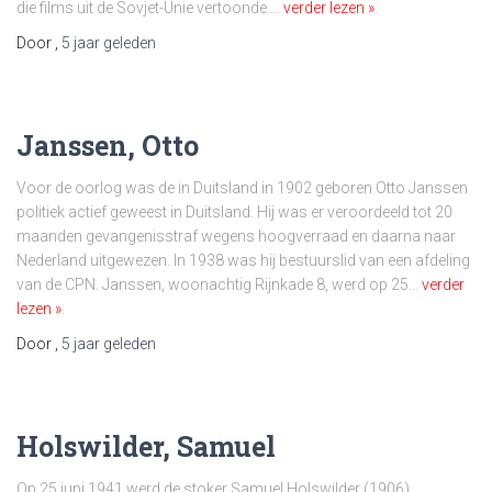
die films uit de Sovjet-Unie vertoonde….
verder lezen »
.
Door
,
5 jaar
geleden
Janssen, Otto
Voor de oorlog was de in Duitsland in 1902 geboren Otto Janssen
politiek actief geweest in Duitsland. Hij was er veroordeeld tot 20
maanden gevangenisstraf wegens hoogverraad en daarna naar
Nederland uitgewezen. In 1938 was hij bestuurslid van een afdeling
van de CPN. Janssen, woonachtig Rijnkade 8, werd op 25…
verder
lezen »
.
Door
,
5 jaar
geleden
Holswilder, Samuel
Op 25 juni 1941 werd de stoker Samuel Holswilder (1906),