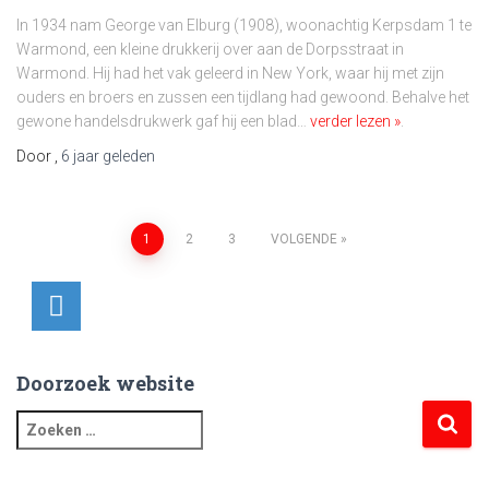
In 1934 nam George van Elburg (1908), woonachtig Kerpsdam 1 te
Warmond, een kleine drukkerij over aan de Dorpsstraat in
Warmond. Hij had het vak geleerd in New York, waar hij met zijn
ouders en broers en zussen een tijdlang had gewoond. Behalve het
gewone handelsdrukwerk gaf hij een blad…
verder lezen »
.
Door
,
6 jaar
geleden
Berichtnavigatie
1
2
3
VOLGENDE
m
a
i
Doorzoek website
l
Z
o
e