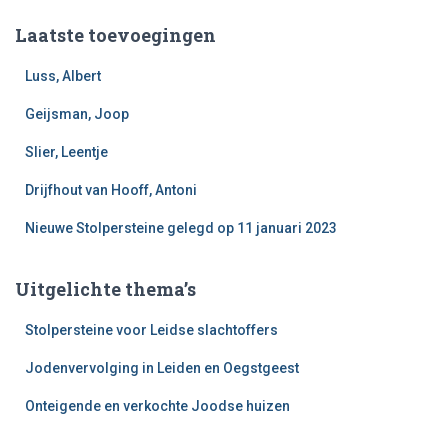
k
e
Laatste toevoegingen
n
n
Luss, Albert
a
a
Geijsman, Joop
r
Slier, Leentje
:
Drijfhout van Hooff, Antoni
Nieuwe Stolpersteine gelegd op 11 januari 2023
Uitgelichte thema’s
Stolpersteine voor Leidse slachtoffers
Jodenvervolging in Leiden en Oegstgeest
Onteigende en verkochte Joodse huizen