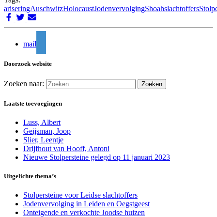
arisering
Auschwitz
Holocaust
Jodenvervolging
Shoah
slachtoffers
Stolp
mail
Doorzoek website
Zoeken naar:
Laatste toevoegingen
Luss, Albert
Geijsman, Joop
Slier, Leentje
Drijfhout van Hooff, Antoni
Nieuwe Stolpersteine gelegd op 11 januari 2023
Uitgelichte thema’s
Stolpersteine voor Leidse slachtoffers
Jodenvervolging in Leiden en Oegstgeest
Onteigende en verkochte Joodse huizen