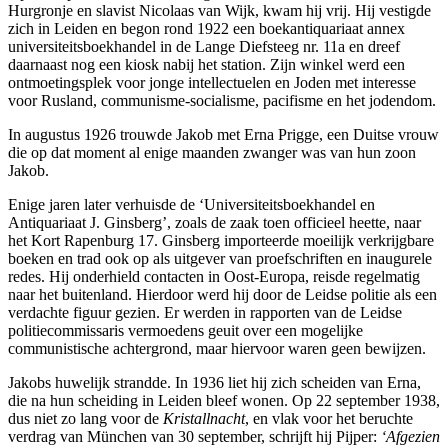
Hurgronje en slavist Nicolaas van Wijk, kwam hij vrij. Hij vestigde
zich in Leiden en begon rond 1922 een boekantiquariaat annex
universiteitsboekhandel in de Lange Diefsteeg nr. 11a en dreef
daarnaast nog een kiosk nabij het station. Zijn winkel werd een
ontmoetingsplek voor jonge intellectuelen en Joden met interesse
voor Rusland, communisme-socialisme, pacifisme en het jodendom.
In augustus 1926 trouwde Jakob met Erna Prigge, een Duitse vrouw
die op dat moment al enige maanden zwanger was van hun zoon
Jakob.
Enige jaren later verhuisde de ‘Universiteitsboekhandel en
Antiquariaat J. Ginsberg’, zoals de zaak toen officieel heette, naar
het Kort Rapenburg 17. Ginsberg importeerde moeilijk verkrijgbare
boeken en trad ook op als uitgever van proefschriften en inaugurele
redes. Hij onderhield contacten in Oost-Europa, reisde regelmatig
naar het buitenland. Hierdoor werd hij door de Leidse politie als een
verdachte figuur gezien. Er werden in rapporten van de Leidse
politiecommissaris vermoedens geuit over een mogelijke
communistische achtergrond, maar hiervoor waren geen bewijzen.
Jakobs huwelijk strandde. In 1936 liet hij zich scheiden van Erna,
die na hun scheiding in Leiden bleef wonen. Op 22 september 1938,
dus niet zo lang voor de
Kristallnacht
, en vlak voor het beruchte
verdrag van München van 30 september, schrijft hij Pijper:
‘Afgezien