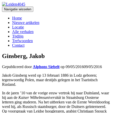
Navigatie wisselen
Home
Nieuwe artikelen
Locatie
Alle verhalen
Tijdlijn
Trefwoorden
Contact
Ginsberg, Jakob
Gepubliceerd door
Alphons Siebelt
op
09/05/2016
09/05/2016
Jakob Ginsberg werd op 13 februari 1886 in Lodz geboren;
tegenwoordig Polen, maar destijds gelegen in het Tsaristisch
Rusland.
In de jaren ’10 van de vorige eeuw vertrok hij naar Duitsland, waar
hij aan de
Kaiser Wilhelmsuniversität
in Straatsburg Oosterse
letteren ging studeren. Na het uitbreken van de Eerste Wereldoorlog
werd hij, als Russisch staatsburger, door de Duitsers geïnterneerd.
Op voorspraak van Leidse hoogleraren, arabist Christiaan Snouck