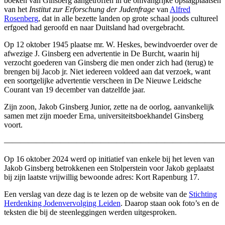
boeken van Ginsberg aangetroffen in de omvangrijke opslagplaatsen
van het
Institut zur Erforschung der Judenfrage
van
Alfred
Rosenberg
, dat in alle bezette landen op grote schaal joods cultureel
erfgoed had geroofd en naar Duitsland had overgebracht.
Op 12 oktober 1945 plaatse mr. W. Heskes, bewindvoerder over de
afwezige J. Ginsberg een advertentie in De Burcht, waarin hij
verzocht goederen van Ginsberg die men onder zich had (terug) te
brengen bij Jacob jr. Niet iedereen voldeed aan dat verzoek, want
een soortgelijke advertentie verscheen in De Nieuwe Leidsche
Courant van 19 december van datzelfde jaar.
Zijn zoon, Jakob Ginsberg Junior, zette na de oorlog, aanvankelijk
samen met zijn moeder Erna, universiteitsboekhandel Ginsberg
voort.
———————————————————————————
Op 16 oktober 2024 werd op initiatief van enkele bij het leven van
Jakob Ginsberg betrokkenen een Stolperstein voor Jakob geplaatst
bij zijn laatste vrijwillig bewoonde adres: Kort Rapenburg 17.
Een verslag van deze dag is te lezen op de website van de
Stichting
Herdenking Jodenvervolging Leiden
. Daarop staan ook foto’s en de
teksten die bij de steenleggingen werden uitgesproken.