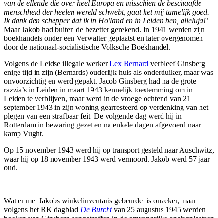
van de ellende die over heel Europa en misschien de beschaafde
menschheid der heelen wereld schwebt, gaat het mij tamelijk goed.
Ik dank den schepper dat ik in Holland en in Leiden ben, alleluja!’
Maar Jakob had buiten de bezetter gerekend. In 1941 werden zijn
boekhandels onder een Verwalter geplaatst en later overgenomen
door de nationaal-socialistische Volksche Boekhandel.
Volgens de Leidse illegale werker
Lex Bernard
verbleef Ginsberg
enige tijd in zijn (Bernards) ouderlijk huis als onderduiker, maar was
onvoorzichtig en werd gepakt. Jacob Ginsberg had na de grote
razzia’s in Leiden in maart 1943 kennelijk toestemming om in
Leiden te verblijven, maar werd in de vroege ochtend van 21
september 1943 in zijn woning gearresteerd op verdenking van het
plegen van een strafbaar feit. De volgende dag werd hij in
Rotterdam in bewaring gezet en na enkele dagen afgevoerd naar
kamp Vught.
Op 15 november 1943 werd hij op transport gesteld naar Auschwitz,
waar hij op 18 november 1943 werd vermoord. Jakob werd 57 jaar
oud.
Wat er met Jakobs winkelinventaris gebeurde is onzeker, maar
volgens het RK dagblad
De Burcht
van 25 augustus 1945 werden